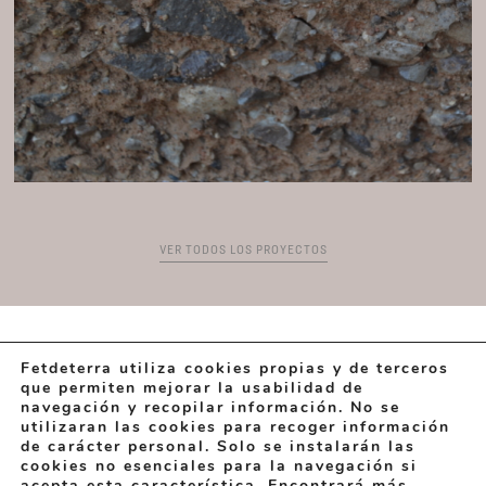
VER TODOS LOS PROYECTOS
Fetdeterra utiliza cookies propias y de terceros
que permiten mejorar la usabilidad de
navegación y recopilar información. No se
utilizaran las cookies para recoger información
de carácter personal. Solo se instalarán las
©2026 FETDETERRA PROYECTOS Y PRODUCTOS INNOVADORES DE
cookies no esenciales para la navegación si
TIERRA
acepta esta característica. Encontrará más