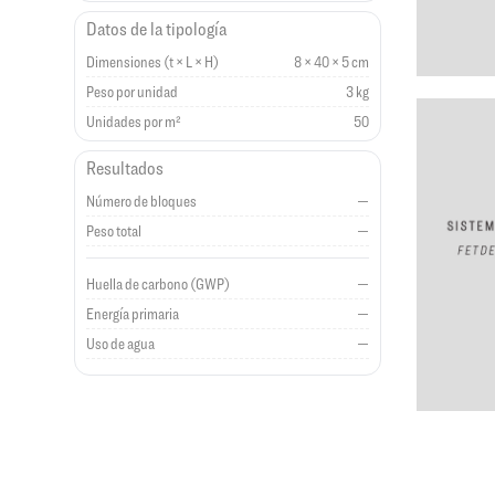
Datos de la tipología
Dimensiones (t × L × H)
8 × 40 × 5 cm
Peso por unidad
3 kg
Unidades por m²
50
Resultados
Número de bloques
—
Peso total
—
Huella de carbono (GWP)
—
Energía primaria
—
Uso de agua
—